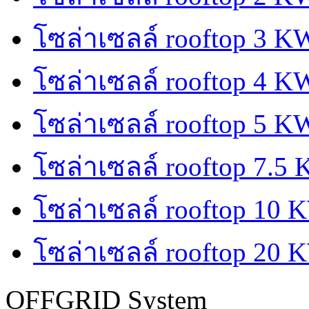
โซล่าเซลล์ rooftop 3 K
โซล่าเซลล์ rooftop 4 K
โซล่าเซลล์ rooftop 5 K
โซล่าเซลล์ rooftop 7.5
โซล่าเซลล์ rooftop 10 
โซล่าเซลล์ rooftop 20 
OFFGRID System