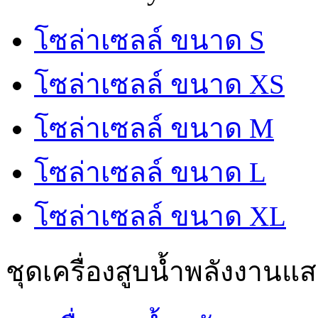
โซล่าเซลล์ ขนาด S
โซล่าเซลล์ ขนาด XS
โซล่าเซลล์ ขนาด M
โซล่าเซลล์ ขนาด L
โซล่าเซลล์ ขนาด XL
ชุดเครื่องสูบน้ำพลังงานแส