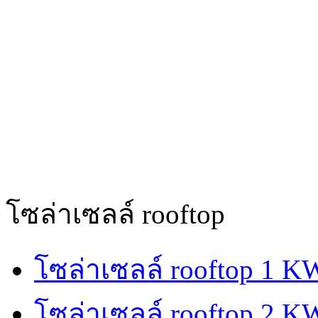
โซล่าเซลล์ rooftop
โซล่าเซลล์ rooftop 1 K
โซล่าเซลล์ rooftop 2 K